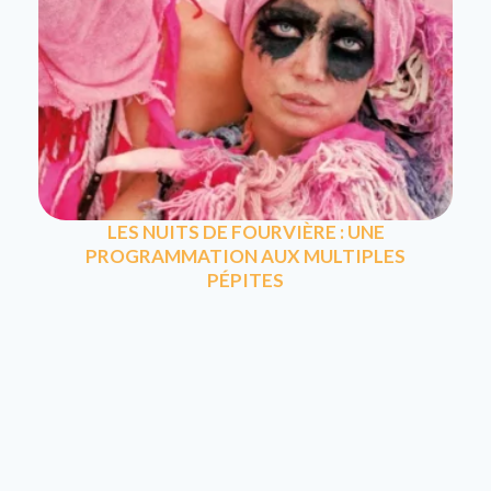
LES NUITS DE FOURVIÈRE : UNE
PROGRAMMATION AUX MULTIPLES
PÉPITES
La 74e édition des Nuits de Fourvière débutera le
1er juin prochain. Un festival éclectique qui mêle
arts vivants…
LIRE L'ARTICLE