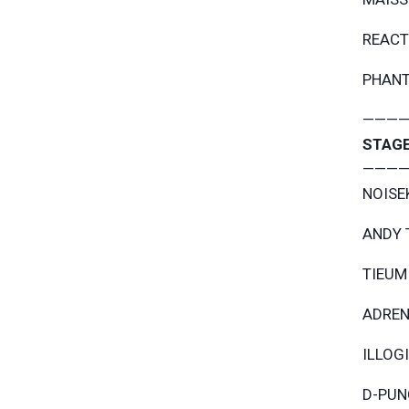
REACTI
PHANT
————
STAGE
————
NOISEK
ANDY T
TIEUM 
ADREN
ILLOGI
D-PUN