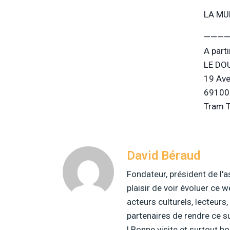
LA MUL
————
A part
LE DO
19 Ave
69100 
Tram T
David Béraud
Fondateur, président de l'a
plaisir de voir évoluer ce w
acteurs culturels, lecteurs
partenaires de rendre ce s
! Bonne visite et surtout bo