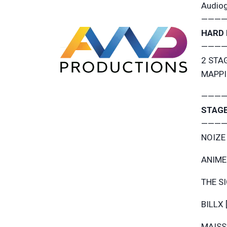
Audiog
————
HARD 
————
2 STA
MAPPI
———
STAGE
———
NOIZE
ANIME 
THE SI
BILLX 
MAISS