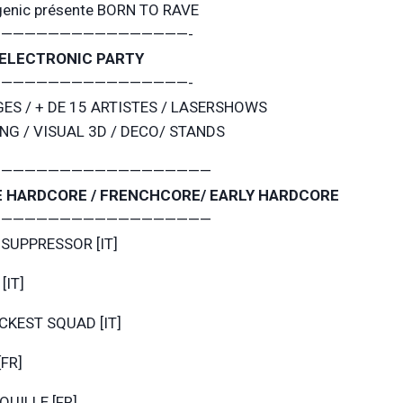
enic présente BORN TO RAVE
————————————————-
ELECTRONIC PARTY
————————————————-
GES / + DE 15 ARTISTES / LASERSHOWS
NG / VISUAL 3D / DECO/ STANDS
———————————————————
 HARDCORE / FRENCHCORE/ EARLY HARDCORE
———————————————————
 SUPPRESSOR [IT]
[IT]
CKEST SQUAD [IT]
[FR]
OUILLE [FR]