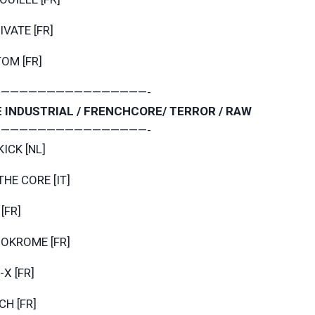
VATE [FR]
OM [FR]
————————————————-
 INDUSTRIAL / FRENCHCORE/ TERROR / RAW
————————————————-
ICK [NL]
HE CORE [IT]
[FR]
OKROME [FR]
-X [FR]
CH [FR]