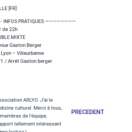
LE [FR]
- INFOS PRATIQUES ————————
ir de 22h
UBLE MIXTE
nue Gaston Berger
Lyon – Villeurbanne
1 / Arrêt Gaston berger
ssociation ARLYO. J'ai le
ebzine culturel. Merci à tous,
PRECEDENT
, membres de l'équipe,
upport tellement intéressant
nne lecture !