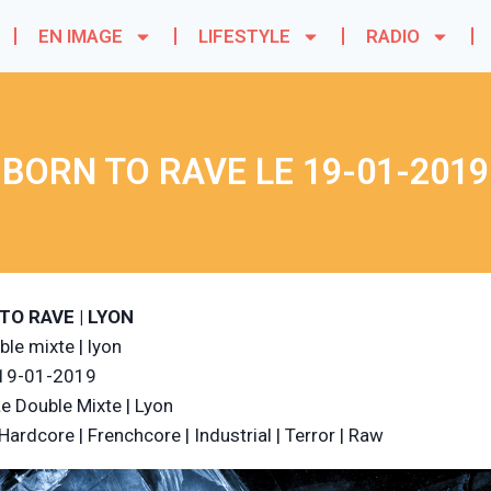
EN IMAGE
LIFESTYLE
RADIO
BORN TO RAVE LE 19-01-2019
TO RAVE | LYON
ble mixte | lyon
 19-01-2019
Le Double Mixte | Lyon
 Hardcore | Frenchcore | Industrial | Terror | Raw