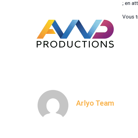
;
en at
Vous t
Arlyo Team