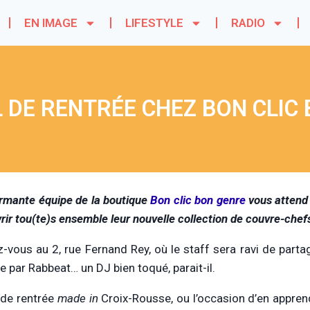
EN IMAGE
LIFESTYLE
RADIO
 DE RENTRÉE CHEZ BON CLIC
rmante équipe de la boutique
Bon clic bon genre
vous attend 
rir tou(te)s ensemble leur nouvelle collection de couvre-chef
-vous au 2, rue Fernand Rey, où le staff sera ravi de parta
e par Rabbeat… un DJ bien toqué, parait-il.
 de rentrée
made in
Croix-Rousse, ou l’occasion d’en appre