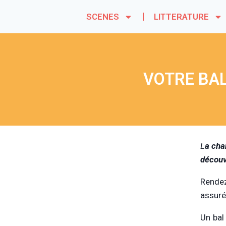
SCENES
LITTERATURE
VOTRE BAL
L
a cha
découv
Rendez
assuré
Un bal