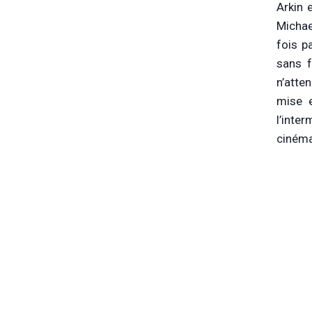
Arkin 
Michael
fois p
sans f
n’atte
mise e
l’inte
cinéma 