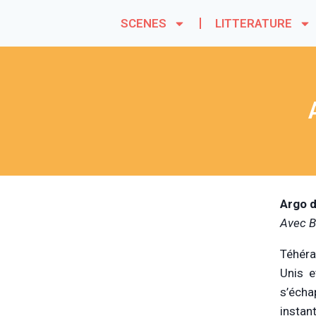
SCENES
LITTERATURE
Argo d
Avec B
Téhéra
Unis e
s’écha
instan