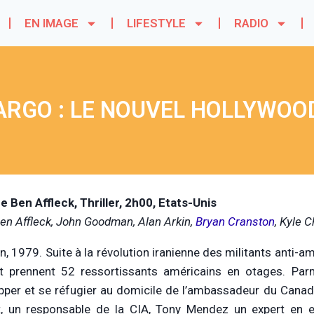
EN IMAGE
LIFESTYLE
RADIO
ARGO : LE NOUVEL HOLLYWOO
e Ben Affleck, Thriller, 2h00, Etats-Unis
en Affleck, John Goodman, Alan Arkin,
Bryan Cranston
, Kyle 
n, 1979. Suite à la révolution iranienne des militants anti-
t prennent 52 ressortissants américains en otages. Par
pper et se réfugier au domicile de l’ambassadeur du Canad
t, un responsable de la CIA, Tony Mendez un expert en ex