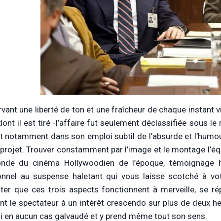
vant une liberté de ton et une fraîcheur de chaque instant v
dont il est tiré -l’affaire fut seulement déclassifiée sous l
t notamment dans son emploi subtil de l’absurde et l’humour.
 projet. Trouver constamment par l’image et le montage l’équ
de du cinéma Hollywoodien de l’époque, témoignage his
nnel au suspense haletant qui vous laisse scotché à votr
ter que ces trois aspects fonctionnent à merveille, se répo
t le spectateur à un intérêt crescendo sur plus de deux h
ici en aucun cas galvaudé et y prend même tout son sens.