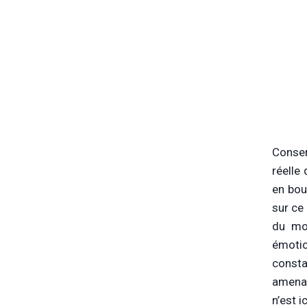
Conser
réelle 
en bou
sur ce
du mon
émotio
consta
amenan
n’est 