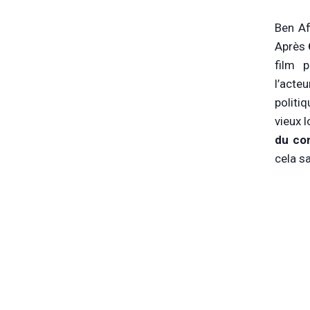
Ben Af
Après
film 
l’acte
politi
vieux 
du co
cela s