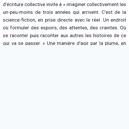
d’écriture collective invite à « imaginer collectivement les
un-peu-moins de trois années qui arrivent. C’est de la
science-fiction, en prise directe avec le réel. Un endroit
où formuler des espoirs, des attentes, des craintes. Où
se raconter puis raconter aux autres les histoires de ce
qui va se passer. » Une manière d’agir par la plume, en
somme.
Le collectif et le rôle des écrivains (N.
Merjagnan et C. Dufour)
Lecteur
00:00
00:00
audio
Une Utopie est-elle possible ? (Sylvie
Lainé)
Lecteur
00:00
00:00
audio