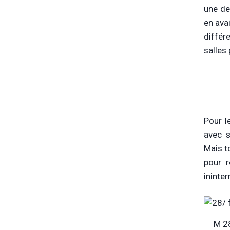
une de
en avai
différ
salles
Pour l
avec s
Mais t
pour r
ininte
M 28