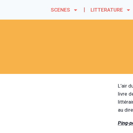
SCENES
LITTERATURE
L’air d
livre d
littéra
au dir
Ping-po