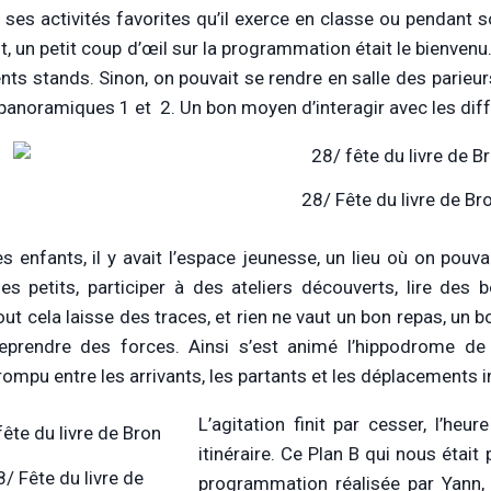
 ses activités favorites qu’il exerce en classe ou pendant son
t, un petit coup d’œil sur la programmation était le bienvenu.
ents stands. Sinon, on pouvait se rendre en salle des parie
 panoramiques 1 et 2. Un bon moyen d’interagir avec les dif
28/ Fête du livre de Br
es enfants, il y avait l’espace jeunesse, un lieu où on pouv
es petits, participer à des ateliers découverts, lire des
out cela laisse des traces, et rien ne vaut un bon repas, un
eprendre des forces. Ainsi s’est animé l’hippodrome de 
rrompu entre les arrivants, les partants et les déplacements i
L’agitation finit par cesser, l’heu
itinéraire. Ce Plan B qui nous étai
/ Fête du livre de
programmation réalisée par Yann, 