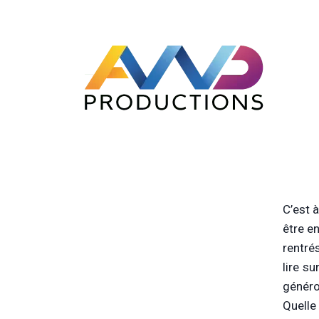
C’est à
être en
rentré
lire su
généro
Quell