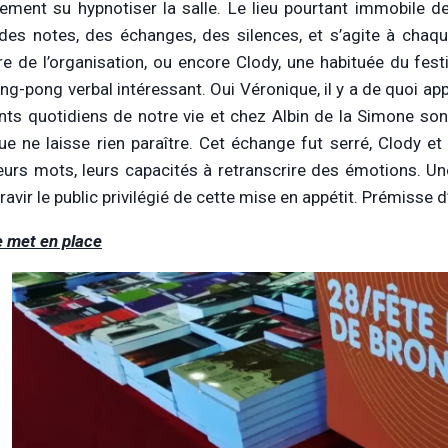
tement su hypnotiser la salle. Le lieu pourtant immobile d
des notes, des échanges, des silences, et s’agite à chaq
 de l’organisation, ou encore Clody, une habituée du festiv
ing-pong verbal intéressant. Oui Véronique, il y a de quoi ap
s quotidiens de notre vie et chez Albin de la Simone son
ue ne laisse rien paraître. Cet échange fut serré, Clody e
eurs mots, leurs capacités à retranscrire des émotions. Une
ravir le public privilégié de cette mise en appétit. Prémisse 
e met en place