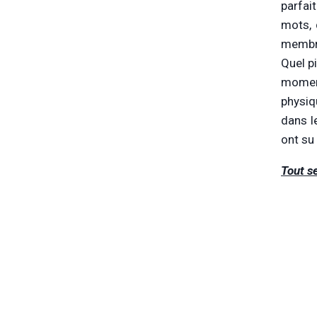
parfai
mots, 
membre
Quel p
moment
physiq
dans l
ont su 
Tout s