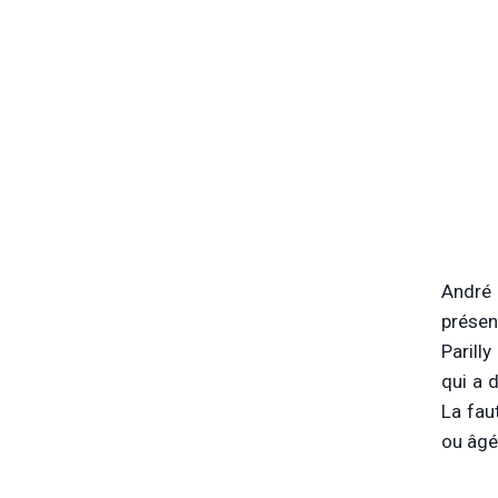
André
présen
Parill
qui a d
La fau
ou âgé