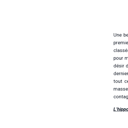
Une be
premie
classé
pour m
désir 
dernier
tout c
masse.
contag
L’hipp