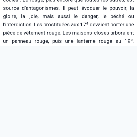
source d’antagonismes. Il peut évoquer le pouvoir, la
gloire, la joie, mais aussi le danger, le péché ou
e
l’interdiction. Les prostituées aux 17
devaient porter une
pièce de vêtement rouge. Les maisons-closes arboraient
e
un panneau rouge, puis une lanterne rouge au 19
.
Pastoureau souligne toutefois que l’amour, en particulier,
peut être représenté à travers toutes les couleurs (le bleu
amour fidèle, le rouge amour charnel, etc). Enfin, de la
même manière, le feu n’est jamais rouge pour de vrai,
mais l’est conventionnellement.
Toute la symbolique du rouge a été construite autour de
4 pôles :
rouge pur : sang du christ
mauvais rouge : sang des crimes de sang
bon rouge feu : salvateur